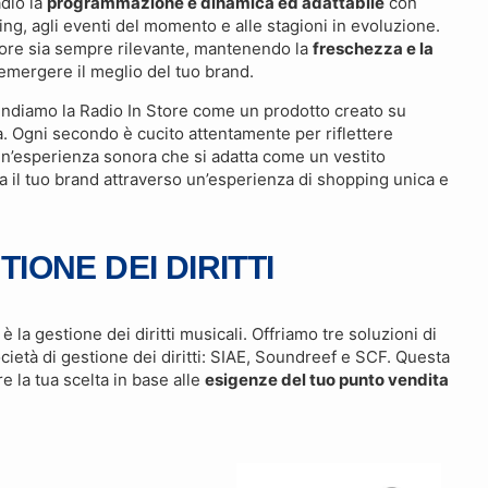
adio la
programmazione è dinamica ed adattabile
con
ting, agli eventi del momento e alle stagioni in evoluzione.
tore sia sempre rilevante, mantenendo la
freschezza e la
emergere il meglio del tuo brand.
endiamo la Radio In Store come un prodotto creato su
. Ogni secondo è cucito attentamente per riflettere
 un’esperienza sonora che si adatta come un vestito
va il tuo brand attraverso un’esperienza di shopping unica e
IONE DEI DIRITTI
è la gestione dei diritti musicali. Offriamo tre soluzioni di
ocietà di gestione dei diritti: SIAE, Soundreef e SCF. Questa
re la tua scelta in base alle
esigenze del tuo punto vendita