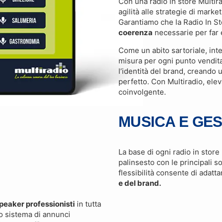
Con una radio in store Multir
agilità alle strategie di marke
Garantiamo che la Radio In S
coerenza
necessarie per far 
Come un abito sartoriale, int
misura per ogni punto vendita
l’identità del brand, creando
perfetto. Con Multiradio, ele
coinvolgente.
MUSICA E GEST
La base di ogni radio in store 
palinsesto con le principali s
flessibilità consente di adatta
e del brand.
peaker professionisti
in tutta
ro sistema di annunci